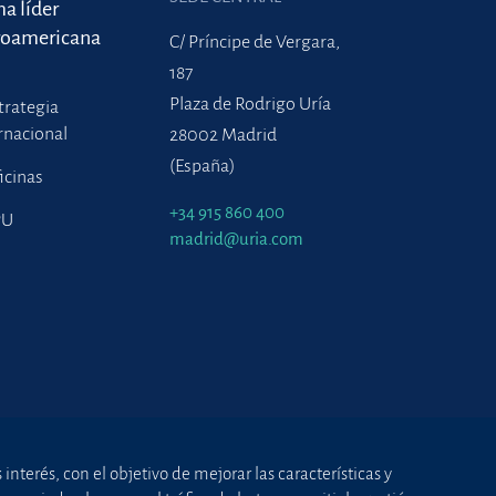
ma líder
roamericana
C/ Príncipe de Vergara,
187
Plaza de Rodrigo Uría
trategia
rnacional
28002 Madrid
(España)
icinas
+34 915 860 400
PU
madrid@uria.com
nterés, con el objetivo de mejorar las características y