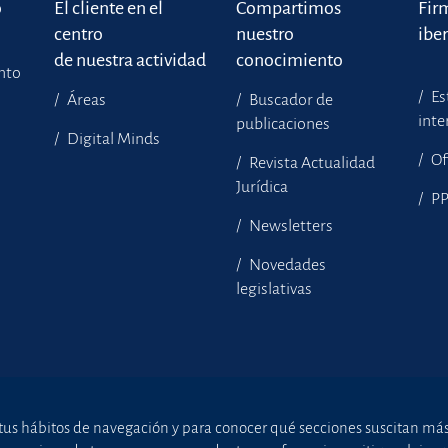
o
El cliente en el
Compartimos
Fir
centro
nuestro
ibe
de nuestra actividad
conocimiento
ento
Es
Áreas
Buscador de
inte
publicaciones
Digital Minds
Of
Revista Actualidad
Jurídica
P
Newsletters
Novedades
legislativas
tus hábitos de navegación y para conocer qué secciones suscitan más i