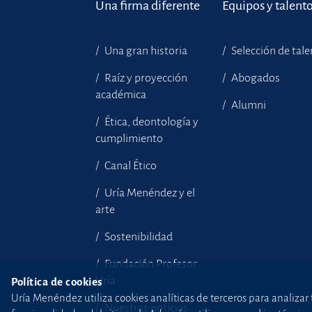
Una firma diferente
Equipos y talent
Una gran historia
Selección de tal
Raíz y proyección
Abogados
académica
Alumni
Ética, deontología y
cumplimiento
Canal Ético
Uría Menéndez y el
arte
Sostenibilidad
Fundación Profesor
Uría
Política de cookies
Uría Menéndez utiliza cookies analíticas de terceros para analizar 
Nuestras noticias