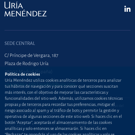
SEDE CENTRAL
C/ Príncipe de Vergara, 187
Plaza de Rodrigo Uría
28002 Madrid (España)
Política de cookies
Uría Menéndez utiliza cookies analíticas de terceros para analizar
+34 915 860 400
madrid@uria.com
tus hábitos de navegación y para conocer qué secciones suscitan
más interés, con el objetivo de mejorar las características y
funcionalidades del sitio web. Además, utilizamos cookies técnicas
propias y de terceros para recordar tus preferencias, mitigar el
Uría Menéndez Abogados, S.L.P. | Registro Mercantil de Madrid, Tomo 24490 del
riesgo asociado al spam y al tráfico de bots y permitir la gestión y
Libro de Inscripciones Folio 42, Sección 8, Hoja M-43976. NIF: B28563963
operativa de algunas secciones de este sitio web. Si haces clic en el
botón "Aceptar", aceptarás el almacenamiento de las cookies
Mapa web
Política de cookies
analíticas y solo entonces se almacenarán. Si haces clic en
“Rechazar” te opondrás al uso de las cookies analíticas y solo se