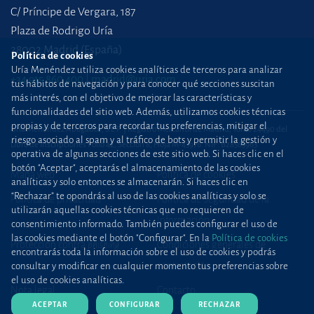
C/ Príncipe de Vergara, 187
Plaza de Rodrigo Uría
28002 Madrid (España)
Política de cookies
Uría Menéndez utiliza cookies analíticas de terceros para analizar
+34 915 860 400
madrid@uria.com
tus hábitos de navegación y para conocer qué secciones suscitan
más interés, con el objetivo de mejorar las características y
funcionalidades del sitio web. Además, utilizamos cookies técnicas
propias y de terceros para recordar tus preferencias, mitigar el
Uría Menéndez Abogados, S.L.P. | Registro Mercantil de Madrid, Tomo 24490 del
riesgo asociado al spam y al tráfico de bots y permitir la gestión y
Libro de Inscripciones Folio 42, Sección 8, Hoja M-43976. NIF: B28563963
operativa de algunas secciones de este sitio web. Si haces clic en el
botón "Aceptar", aceptarás el almacenamiento de las cookies
Mapa web
Política de cookies
analíticas y solo entonces se almacenarán. Si haces clic en
“Rechazar” te opondrás al uso de las cookies analíticas y solo se
Política de privacidad
Política de Seguridad de la
utilizarán aquellas cookies técnicas que no requieren de
Información
consentimiento informado. También puedes configurar el uso de
las cookies mediante el botón "Configurar". En la
Política de cookies
Protección contra
phishing
Condiciones generales de
encontrarás toda la información sobre el uso de cookies y podrás
contratación
consultar y modificar en cualquier momento tus preferencias sobre
el uso de cookies analíticas.
Nota legal
Contacto
ACEPTAR
CONFIGURAR
RECHAZAR