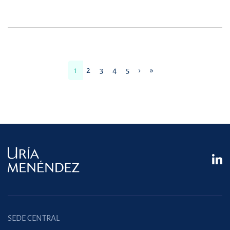
1
2
3
4
5
›
»
SEDE CENTRAL