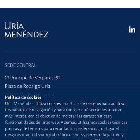
SEDE CENTRAL
C/ Príncipe de Vergara, 187
Plaza de Rodrigo Uría
28002 Madrid (España)
Política de cookies
Uría Menéndez utiliza cookies analíticas de terceros para analizar
+34 915 860 400
madrid@uria.com
tus hábitos de navegación y para conocer qué secciones suscitan
más interés, con el objetivo de mejorar las características y
funcionalidades del sitio web. Además, utilizamos cookies técnicas
propias y de terceros para recordar tus preferencias, mitigar el
Uría Menéndez Abogados, S.L.P. | Registro Mercantil de Madrid, Tomo 24490 del
riesgo asociado al spam y al tráfico de bots y permitir la gestión y
Libro de Inscripciones Folio 42, Sección 8, Hoja M-43976. NIF: B28563963