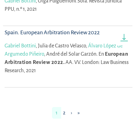
Gabriel Bottini
,
Olga Puigdemont Sola.
Revista Jurídica
PPU, n.º 1, 2021
Spain. European Arbitration Review 2022
Gabriel Bottini
,
Julia de Castro Velasco,
Álvaro López de
Argumedo Piñeiro
,
André del Solar Garzón.
En
European
Arbitration Review 2022.
AA. VV.
London: Law Business
Research, 2021
1
2
›
»