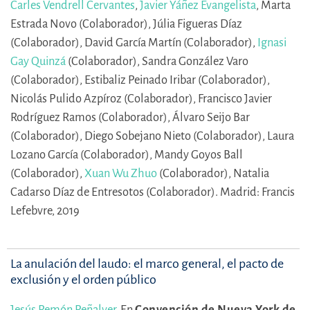
Carles Vendrell Cervantes
,
Javier Yáñez Evangelista
,
Marta
Estrada Novo (Colaborador),
Júlia Figueras Díaz
(Colaborador),
David García Martín (Colaborador),
Ignasi
Gay Quinzá
(Colaborador),
Sandra González Varo
(Colaborador),
Estibaliz Peinado Iribar (Colaborador),
Nicolás Pulido Azpíroz (Colaborador),
Francisco Javier
Rodríguez Ramos (Colaborador),
Álvaro Seijo Bar
(Colaborador),
Diego Sobejano Nieto (Colaborador),
Laura
Lozano García (Colaborador),
Mandy Goyos Ball
(Colaborador),
Xuan Wu Zhuo
(Colaborador),
Natalia
Cadarso Díaz de Entresotos (Colaborador).
Madrid: Francis
Lefebvre, 2019
La anulación del laudo: el marco general, el pacto de
exclusión y el orden público
Jesús Remón Peñalver
.
En
Convención de Nueva York de