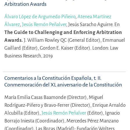
Arbitration Awards
Álvaro López de Argumedo Piñeiro
,
Atenea Martínez
Álvarez
,
Jesús Remón Peñalver
,
Jesús Saracho Aguirre.
En
The Guide to Challenging and Enforcing Arbitration
Awards.
J. William Rowley QC (General Editor),
Emmanuel
Gaillard (Editor),
Gordon E. Kaiser (Editor).
London: Law
Business Research, 2019
Comentarios a la Constitución Española, t. II.
Conmemoración del XL aniversario de la Constitución
María Emilia Casas Baamonde (Director),
Miguel
Rodríguez-Piñero y Bravo-Ferrer (Director),
Enrique Arnaldo
Alcubilla (Editor),
Jesús Remón Peñalver
(Editor),
Ignacio
Borrajo Iniesta (Coordinador),
Mercedes Pérez Manzano
(Coordinador).
Las Rozas (Madrid): Fundación Wolters