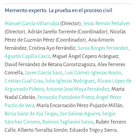
Memento experto. La prueba en el proceso civil
Manuel García-Villarrubia
(Director),
Jesús Remón Peñalver
(Director),
Adrián Jareño Torrente (Coordinador),
Nicolás
Pérez de Guzmán Pérez (Coordinador),
Ana Amorín
Fernández,
Cristina Ayo Ferrándiz,
Sonia Borges Fernández
,
Agustín Capilla Casco
,
Miguel Ángel Cepero Aránguez,
David Fernández de Retana Gorostizagoiza,
Alex Ferreres
Comella,
Javier García Sanz
,
Luis Gómez-Iglesias Rosón
,
Cristian Gual Grau
,
Julio Iglesias Rodríguez
,
Álvaro López de
Argumedo Piñeiro
,
Antonio José Moya Fernández
,
Marta
Nadal Cebrián,
Fernando Pantaleón Prieto
,
Ángel Pérez
Pardo de Vera
,
María Encarnación Pérez-Pujazón Millán,
Borja Sainz de Aja Tirapu
,
Jon Salinas Aguirre
,
Sergio
Sánchez Gimeno
,
Raimon Tagliavini Sansa
,
Rubén Tercero
Calle,
Alberto Torralba Simón,
Eduardo Trigo y Sierra,