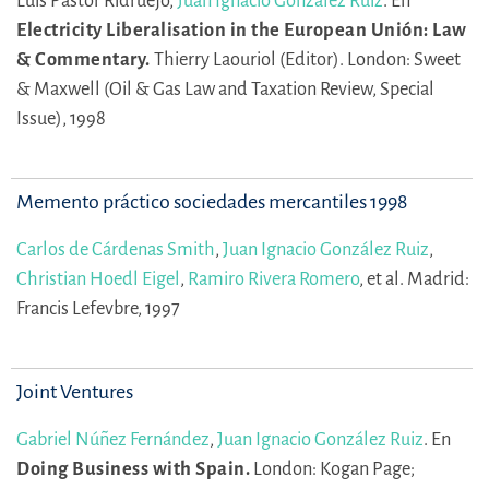
Luis Pastor Ridruejo,
Juan Ignacio González Ruiz
.
En
Electricity Liberalisation in the European Unión: Law
& Commentary.
Thierry Laouriol (Editor).
London: Sweet
& Maxwell (Oil & Gas Law and Taxation Review, Special
Issue), 1998
Memento práctico sociedades mercantiles 1998
Carlos de Cárdenas Smith
,
Juan Ignacio González Ruiz
,
Christian Hoedl Eigel
,
Ramiro Rivera Romero
,
et al.
Madrid:
Francis Lefevbre, 1997
Joint Ventures
Gabriel Núñez Fernández
,
Juan Ignacio González Ruiz
.
En
Doing Business with Spain.
London: Kogan Page;