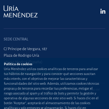
SEDE CENTRAL
C/ Príncipe de Vergara, 187
Plaza de Rodrigo Uría
28002 Madrid (España)
Política de cookies
Uría Menéndez utiliza cookies analíticas de terceros para analizar
+34 915 860 400
madrid@uria.com
tus hábitos de navegación y para conocer qué secciones suscitan
más interés, con el objetivo de mejorar las características y
funcionalidades del sitio web. Además, utilizamos cookies técnicas
propias y de terceros para recordar tus preferencias, mitigar el
Uría Menéndez Abogados, S.L.P. | Registro Mercantil de Madrid, Tomo 24490 del
riesgo asociado al spam y al tráfico de bots y permitir la gestión y
Libro de Inscripciones Folio 42, Sección 8, Hoja M-43976. NIF: B28563963
operativa de algunas secciones de este sitio web. Si haces clic en el
botón "Aceptar", aceptarás el almacenamiento de las cookies
Mapa web
Política de cookies
analíticas y solo entonces se almacenarán. Si haces clic en