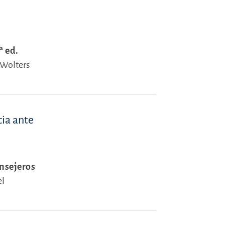
ª ed.
-Wolters
cia ante
onsejeros
el