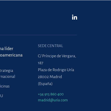
SEDE CENTRAL
ma líder
roamericana
C/ Príncipe de Vergara,
187
Plaza de Rodrigo Uría
trategia
rnacional
28002 Madrid
(España)
icinas
+34 915 860 400
PU
madrid@uria.com