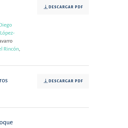
DESCARGAR PDF
Diego
 López-
avarro
el Rincón
,
ros
DESCARGAR PDF
foque