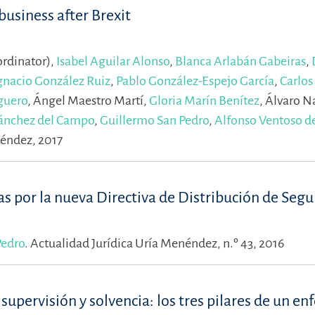
business after Brexit
rdinator),
Isabel Aguilar Alonso
,
Blanca Arlabán Gabeiras
,
gnacio González Ruiz
,
Pablo González-Espejo García
,
Carlos
guero
,
Ángel Maestro Martí,
Gloria Marín Benítez
,
Álvaro N
Sánchez del Campo
,
Guillermo San Pedro
,
Alfonso Ventoso d
éndez, 2017
s por la nueva Directiva de Distribución de Segu
Pedro
.
Actualidad Jurídica Uría Menéndez, n.º 43, 2016
pervisión y solvencia: los tres pilares de un en