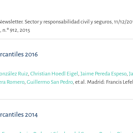
Newsletter. Sector y responsabilidad civil y seguros, 11/12/20
 n.º 912, 2015
cantiles 2016
onzález Ruiz
,
Christian Hoedl Eigel
,
Jaime Pereda Espeso
,
J
era Romero
,
Guillermo San Pedro
,
et al.
Madrid: Francis Lefe
cantiles 2014