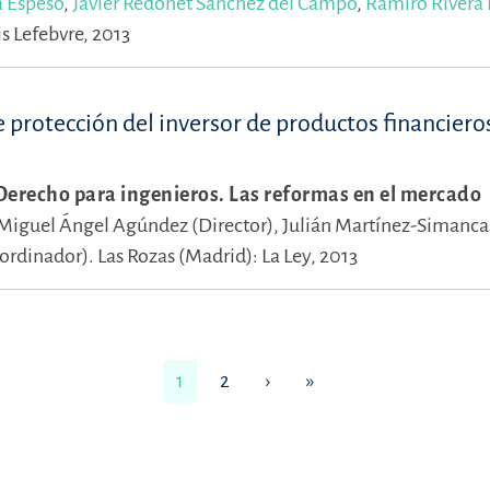
a Espeso
,
Javier Redonet Sánchez del Campo
,
Ramiro Rivera
s Lefebvre, 2013
 protección del inversor de productos financiero
erecho para ingenieros. Las reformas en el mercado
Miguel Ángel Agúndez (Director),
Julián Martínez-Simanca
oordinador).
Las Rozas (Madrid): La Ley, 2013
1
2
›
»