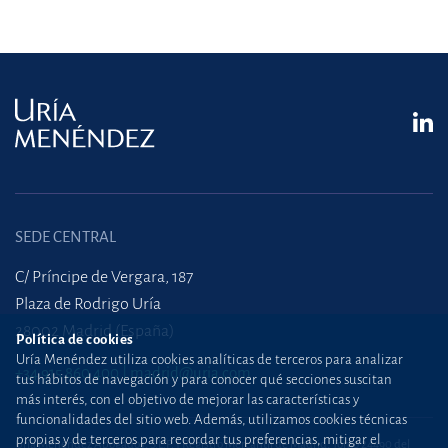
SEDE CENTRAL
C/ Príncipe de Vergara, 187
Plaza de Rodrigo Uría
28002 Madrid (España)
Política de cookies
Uría Menéndez utiliza cookies analíticas de terceros para analizar
+34 915 860 400
madrid@uria.com
tus hábitos de navegación y para conocer qué secciones suscitan
más interés, con el objetivo de mejorar las características y
funcionalidades del sitio web. Además, utilizamos cookies técnicas
propias y de terceros para recordar tus preferencias, mitigar el
Uría Menéndez Abogados, S.L.P. | Registro Mercantil de Madrid, Tomo 24490 del