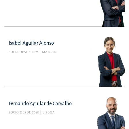
Tributario
pere.agramunt@uria.com
+34934165100
Isabel Aguilar Alonso
SOCIA DESDE 2021
MADRID
Fernando Aguilar de Carvalho
SOCIO DESDE 2010
LISBOA