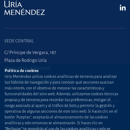
SEDE CENTRAL
C/ Príncipe de Vergara, 187
Plaza de Rodrigo Uría
28002 Madrid (España)
Política de cookies
Uría Menéndez utiliza cookies analíticas de terceros para analizar
+34 915 860 400
madrid@uria.com
tus hábitos de navegación y para conocer qué secciones suscitan
más interés, con el objetivo de mejorar las características y
funcionalidades del sitio web. Además, utilizamos cookies técnicas
propias y de terceros para recordar tus preferencias, mitigar el
Uría Menéndez Abogados, S.L.P. | Registro Mercantil de Madrid, Tomo 24490 del
riesgo asociado al spam y al tráfico de bots y permitir la gestión y
Libro de Inscripciones Folio 42, Sección 8, Hoja M-43976. NIF: B28563963
operativa de algunas secciones de este sitio web. Si haces clic en el
botón "Aceptar", aceptarás el almacenamiento de las cookies
Mapa web
Política de cookies
analíticas y solo entonces se almacenarán. Si haces clic en
“Rechazar” te opondrás al uso de las cookies analíticas y solo se