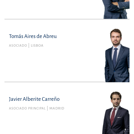
Tomás Aires de Abreu
Tomás Aires de Abreu
Colegiado n.º 71142L del Colegio de Abogados de
ASOCIADO
LISBOA
Portugal
Mercantil
tomas.airesdeabreu@uria.com
+351210308600
Javier Alberite Carreño
ASOCIADO PRINCIPAL
MADRID