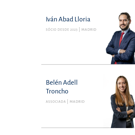
Iván Abad Lloria
SÓCIO DESDE 2023
MADRID
Belén Adell
Belén Adell Tron
Troncho
Membro n.º 135382 da Ordem dos Advogados
Mad
ASSOCIADA
MADRID
Contencioso, Arbitragem e Pe
belen.adell@uria.
+34915860