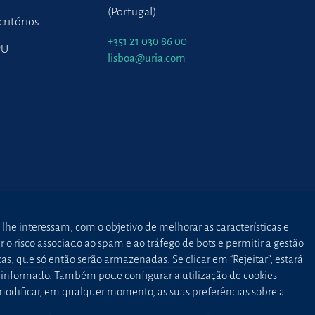
(Portugal)
critórios
+351 21 030 86 00
PU
lisboa@uria.com
 lhe interessam, com o objetivo de melhorar as características e
o risco associado ao spam e ao tráfego de bots e permitir a gestão
as, que só então serão armazenadas. Se clicar em “Rejeitar”, estará
to informado. Também pode configurar a utilização de cookies
 modificar, em qualquer momento, as suas preferências sobre a