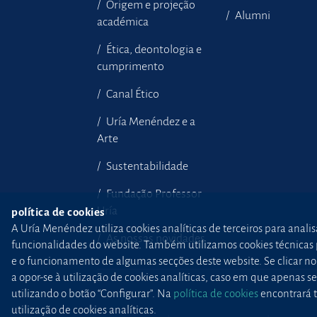
Origem e projeção
Alumni
académica
Ética, deontologia e
cumprimento
Canal Ético
Uría Menéndez e a
Arte
Sustentabilidade
Fundação Professor
Uría
política de cookies
A Uría Menéndez utiliza cookies analíticas de terceiros para anali
As nossas novidades
funcionalidades do website. Também utilizamos cookies técnicas pr
e o funcionamento de algumas secções deste website. Se clicar no b
a opor-se à utilização de cookies analíticas, caso em que apenas
utilizando o botão “Configurar”. Na
política de cookies
encontrará t
utilização de cookies analíticas.