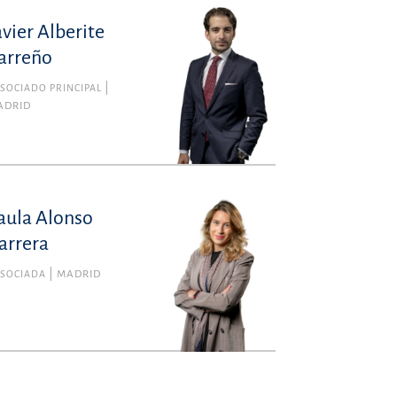
avier Alberite
arreño
SOCIADO PRINCIPAL
ADRID
aula Alonso
Paula Alonso Barrera
arrera
Membro n.º 134101 da Ordem dos Advogados de
Madrid
SSOCIADA
MADRID
Laboral
paula.alonso@uria.com
+34915860400