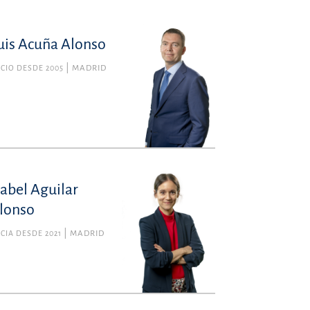
uis Acuña Alonso
CIO DESDE 2005
MADRID
sabel Aguilar
lonso
CIA DESDE 2021
MADRID