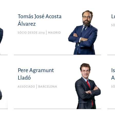
Tomás José Acosta
L
Álvarez
SÓ
SÓCIO DESDE 2019
MADRID
Pere Agramunt
I
cho
Pere Agramunt Lladó
Lladó
A
 de
Membro n.º 48066 da Ordem dos Advogados de
rid
Barcelona
ASSOCIADO
BARCELONA
SÓ
nal
Fiscal
com
pere.agramunt@uria.com
400
+34934165100