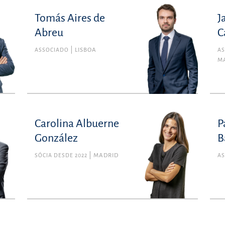
Tomás Aires de
J
Tomás Aires de Abreu
Abreu
C
Membro n.º 71142L da Ordem dos Advogados de
Portugal
ASSOCIADO
LISBOA
AS
M
Direito Comercial
tomas.airesdeabreu@uria.com
+351210308600
Carolina Albuerne
P
González
B
SÓCIA DESDE 2022
MADRID
A