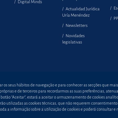
Digital Minds
Es
Actualidad Jurídica
Uría Menéndez
P
Newsletters
Novidades
legislativas
sar os seus hábitos de navegação e para conhecer as secções que mais
óprias e de terceiros para recordarmos as suas preferências, atenuar 
otão “Aceitar”, estará a aceitar o armazenamento de cookies analític
 serão utilizadas as cookies técnicas, que não requerem consentimen
Uría Menéndez Abogados, S.L.P. | NIPC PT980226511
oda a informação sobre a utilização de cookies e poderá consultar e