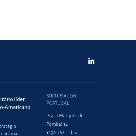
SUCURSAL EM
itório líder
PORTUGAL
ro-Americano
Praça Marquês de
Pombal,12
tratégia
1250-162 Lisboa
rnacional