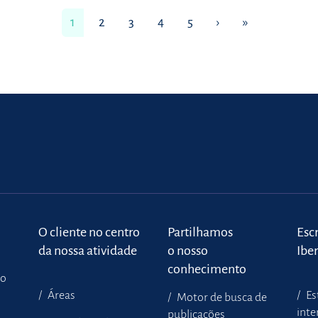
1
2
3
4
5
›
»
o
O cliente no centro
Partilhamos
Escr
da nossa atividade
o nosso
Ibe
conhecimento
to
Áreas
Es
Motor de busca de
inte
publicações