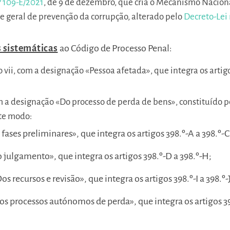
º 109-E/2021
, de 9 de dezembro, que cria o Mecanismo Nacion
e geral de prevenção da corrupção, alterado pelo
Decreto-Lei 
s sistemáticas
ao Código de Processo Penal:
ulo vii, com a designação «Pessoa afetada», que integra os artig
 com a designação «Do processo de perda de bens», constituído p
nte modo:
 fases preliminares», que integra os artigos 398.º-A a 398.º-C
Do julgamento», que integra os artigos 398.º-D a 398.º-H;
Dos recursos e revisão», que integra os artigos 398.º-I a 398.º-J
Dos processos autónomos de perda», que integra os artigos 3