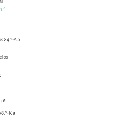
al
n.º
os 84.º-A a
elos
;
; e
98.º-K a