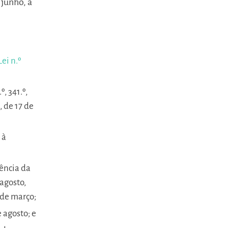
 junho, a
ei n.º
º, 341.º,
, de 17 de
 à
dência da
 agosto,
1 de março;
e agosto; e