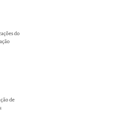
izações do
lação
ação de
u