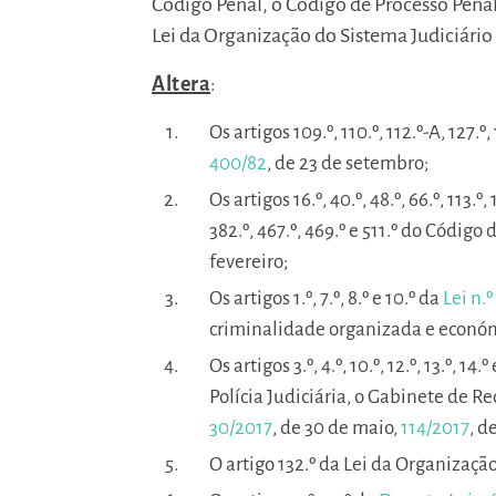
Código Penal, o Código de Processo Penal
Lei da Organização do Sistema Judiciário
Altera
:
Os artigos 109.º, 110.º, 112.º-A, 127
400/82
, de 23 de setembro;
Os artigos 16.º, 40.º, 48.º, 66.º, 113.º, 
382.º, 467.º, 469.º e 511.º do Códi
fevereiro;
Os artigos 1.º, 7.º, 8.º e 10.º da
Lei n.
criminalidade organizada e económ
Os artigos 3.º, 4.º, 10.º, 12.º, 13.º, 14.
Polícia Judiciária, o Gabinete de Re
30/2017
, de 30 de maio,
114/2017
, d
O artigo 132.º da Lei da Organizaçã