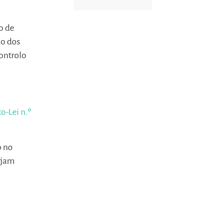
o de
io dos
ontrolo
o-Lei n.º
o no
ejam