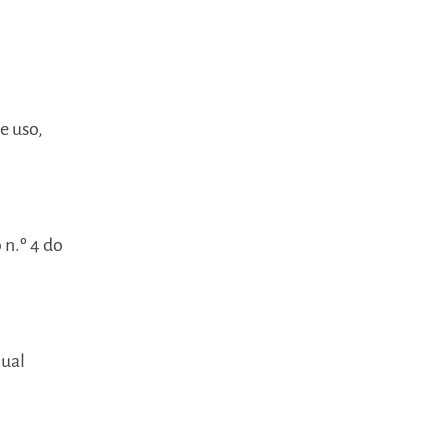
e uso,
 n.º 4 do
qual