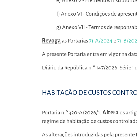
e) Anexo V - Elementos instrutório
f) Anexo VI - Condições de apresen
g) Anexo VII - Termos de responsab
Revoga
as Portarias
71-A/2024
e
71-B/20
A presente Portaria entra em vigor na da
Diário da República n.º 147/2026, Série I 
HABITAÇÃO DE CUSTOS CONTR
Portaria n.º 320-A/2026/1.
Altera
os artig
regime de habitação de custos controlad
As alterações introduzidas pela presente P