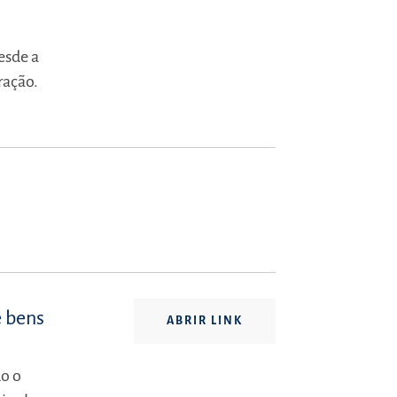
esde a
ração.
 bens
ABRIR LINK
do o