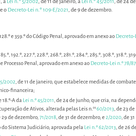
, a
Lei n.º 5/2002
, de 11 de janeiro, a
Lei n.º 45/2011
, de 24 de
 e o
Decreto-Lei n.º 109-E/2021
, de 9 de dezembro.
.º, 128.º e 359.º do Código Penal, aprovado em anexo ao
Decreto-L
185.º, 192.º, 227.º, 228.º, 268.º, 281.º, 284.º, 285.º, 308.º, 318.º, 319.
go de Processo Penal, aprovado em anexo ao
Decreto-Lei n.º 78/87
º 5/2002
, de 11 de janeiro, que estabelece medidas de combate
ico-financeira;
º e 18.º-A da
Lei n.º 45/2011
, de 24 de junho, que cria, na depen
cuperação de Ativos, alterada pelas Leis n.
60/2013
, de 23 de
os
e 29 de dezembro,
71/2018
, de 31 de dezembro, e
2/2020
, de 3
o do Sistema Judiciário, aprovada pela
Lei n.º 62/2013
, de 26 d