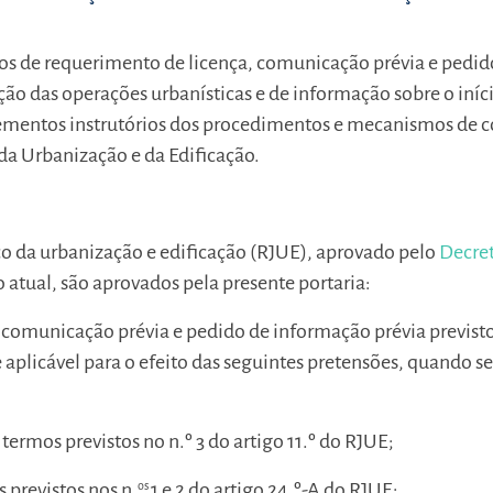
los de requerimento de licença, comunicação prévia e pedid
ção das operações urbanísticas e de informação sobre o iníc
elementos instrutórios dos procedimentos e mecanismos de c
 da Urbanização e da Edificação.
co da urbanização e edificação (RJUE), aprovado pelo
Decret
 atual, são aprovados pela presente portaria:
 comunicação prévia e pedido de informação prévia previst
e aplicável para o efeito das seguintes pretensões, quando s
ermos previstos no n.º 3 do artigo 11.º do RJUE;
 previstos nos n.
os
1 e 2 do artigo 24.º-A do RJUE;