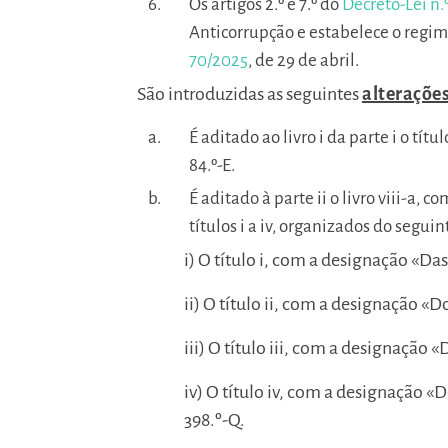
Os artigos 2.º e 7.º do
Decreto-Lei n.
Anticorrupção e estabelece o regim
70/2025
, de 29 de abril.
São introduzidas as seguintes
alteraçõe
É aditado ao livro i da parte i o tít
84.º-E.
É aditado à parte ii o livro viii-a,
títulos i a iv, organizados do segui
i) O título i, com a designação «Das
ii) O título ii, com a designação «
iii) O título iii, com a designação «
iv) O título iv, com a designação «
398.º-Q.