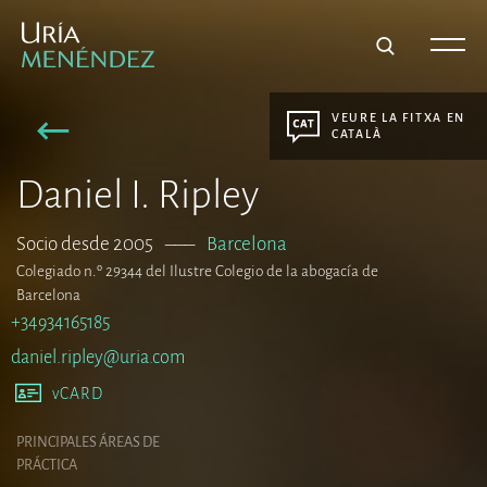
VEURE LA FITXA EN
CATALÀ
Daniel I. Ripley
Socio desde 2005
–––
Barcelona
Colegiado n.º 29344 del Ilustre Colegio de la abogacía de
Barcelona
+34934165185
daniel.ripley@uria.com
vCARD
PRINCIPALES ÁREAS DE
PRÁCTICA