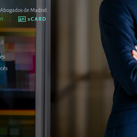
de Abogados de Madrid
om
vCARD
AS
lés
ncés