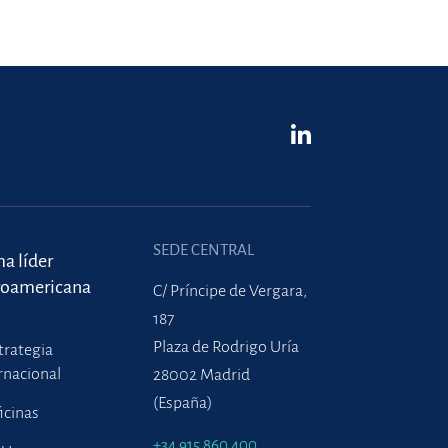
SEDE CENTRAL
ma líder
roamericana
C/ Príncipe de Vergara,
187
Plaza de Rodrigo Uría
trategia
rnacional
28002 Madrid
(España)
icinas
+34 915 860 400