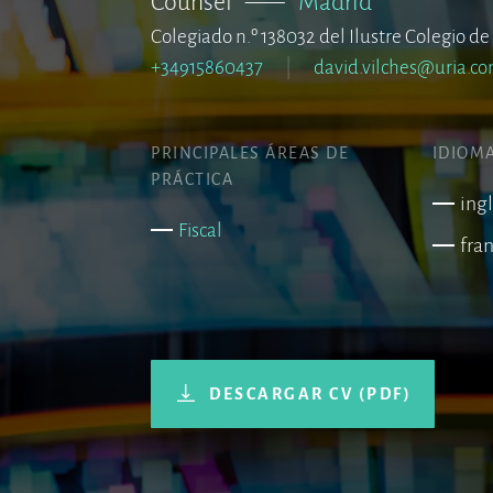
Counsel
–––
Madrid
Colegiado n.º 138032 del Ilustre Colegio 
+34915860437
david.vilches@uria.c
PRINCIPALES ÁREAS DE
IDIOM
PRÁCTICA
ing
Fiscal
fra
DESCARGAR CV (PDF)