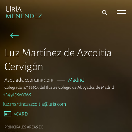
Luz Martínez de Azcoitia
Cervigón
Asociada coordinadora
–––
Madrid
Colegiada n.º 66925 del Ilustre Colegio de Abogados de Madrid
+34915860768
luz.martinezazcoitia@uria.com
vCARD
PRINCIPALES ÁREAS DE