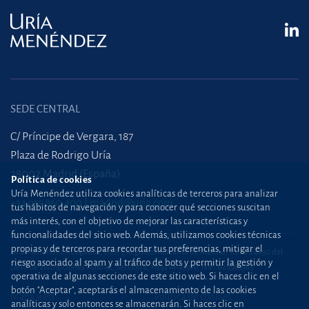
SEDE CENTRAL
C/ Príncipe de Vergara, 187
Plaza de Rodrigo Uría
28002 Madrid (España)
Política de cookies
Uría Menéndez utiliza cookies analíticas de terceros para analizar
+34 915 860 400
madrid@uria.com
tus hábitos de navegación y para conocer qué secciones suscitan
más interés, con el objetivo de mejorar las características y
funcionalidades del sitio web. Además, utilizamos cookies técnicas
propias y de terceros para recordar tus preferencias, mitigar el
Uría Menéndez Abogados, S.L.P. | Registro Mercantil de Madrid, Tomo 24490 del
riesgo asociado al spam y al tráfico de bots y permitir la gestión y
Libro de Inscripciones Folio 42, Sección 8, Hoja M-43976. NIF: B28563963
operativa de algunas secciones de este sitio web. Si haces clic en el
botón "Aceptar", aceptarás el almacenamiento de las cookies
Mapa web
Política de cookies
analíticas y solo entonces se almacenarán. Si haces clic en