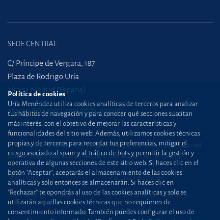
SEDE CENTRAL
C/ Príncipe de Vergara, 187
Plaza de Rodrigo Uría
28002 Madrid (España)
Política de cookies
Uría Menéndez utiliza cookies analíticas de terceros para analizar
+34 915 860 400
madrid@uria.com
tus hábitos de navegación y para conocer qué secciones suscitan
más interés, con el objetivo de mejorar las características y
funcionalidades del sitio web. Además, utilizamos cookies técnicas
propias y de terceros para recordar tus preferencias, mitigar el
Uría Menéndez Abogados, S.L.P. | Registro Mercantil de Madrid, Tomo 24490 del
riesgo asociado al spam y al tráfico de bots y permitir la gestión y
Libro de Inscripciones Folio 42, Sección 8, Hoja M-43976. NIF: B28563963
operativa de algunas secciones de este sitio web. Si haces clic en el
botón "Aceptar", aceptarás el almacenamiento de las cookies
Mapa web
Política de cookies
analíticas y solo entonces se almacenarán. Si haces clic en
“Rechazar” te opondrás al uso de las cookies analíticas y solo se
Política de privacidad
Política de Seguridad de la
utilizarán aquellas cookies técnicas que no requieren de
Información
consentimiento informado. También puedes configurar el uso de