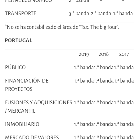
PENAL ECONÓMICO
2.ª banda
-
-
TRANSPORTE
3.ª banda
2.ª banda
1.ª banda
*No se ha contabilizado el área de “Tax: The big four”.
PORTUGAL
2019
2018
2017
PÚBLICO
1.ª banda
1.ª banda
1.ª banda
FINANCIACIÓN DE
1.ª banda
1.ª banda
1.ª banda
PROYECTOS
FUSIONES Y ADQUISICIONES
1.ª banda
1.ª banda
1.ª banda
/ MERCANTIL
INMOBILIARIO
1.ª banda
1.ª banda
1.ª banda
MERCADO DE VALORES
1.ª banda
1.ª banda
1.ª banda