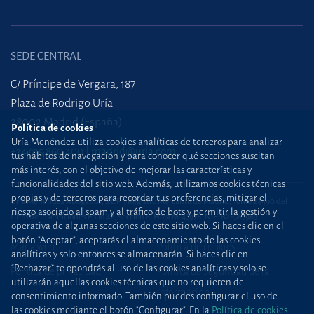
SEDE CENTRAL
C/ Príncipe de Vergara, 187
Plaza de Rodrigo Uría
28002 Madrid (España)
Política de cookies
Uría Menéndez utiliza cookies analíticas de terceros para analizar
+34 915 860 400
madrid@uria.com
tus hábitos de navegación y para conocer qué secciones suscitan
más interés, con el objetivo de mejorar las características y
funcionalidades del sitio web. Además, utilizamos cookies técnicas
propias y de terceros para recordar tus preferencias, mitigar el
Uría Menéndez Abogados, S.L.P. | Registro Mercantil de Madrid, Tomo 24490 del
riesgo asociado al spam y al tráfico de bots y permitir la gestión y
Libro de Inscripciones Folio 42, Sección 8, Hoja M-43976. NIF: B28563963
operativa de algunas secciones de este sitio web. Si haces clic en el
botón "Aceptar", aceptarás el almacenamiento de las cookies
Mapa web
Política de cookies
analíticas y solo entonces se almacenarán. Si haces clic en
“Rechazar” te opondrás al uso de las cookies analíticas y solo se
Política de privacidad
Política de Seguridad de la
utilizarán aquellas cookies técnicas que no requieren de
Información
consentimiento informado. También puedes configurar el uso de
las cookies mediante el botón "Configurar". En la
Política de cookies