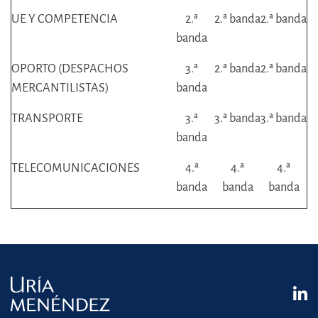
UE Y COMPETENCIA
2.ª
2.ª banda
2.ª banda
banda
OPORTO (DESPACHOS
3.ª
2.ª banda
2.ª banda
MERCANTILISTAS)
banda
TRANSPORTE
3.ª
3.ª banda
3.ª banda
banda
TELECOMUNICACIONES
4.ª
4.ª
4.ª
banda
banda
banda