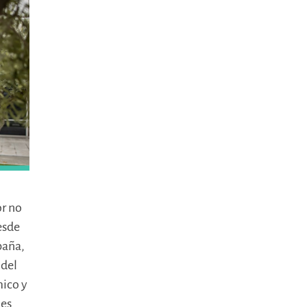
or no
esde
paña,
 del
mico y
nes