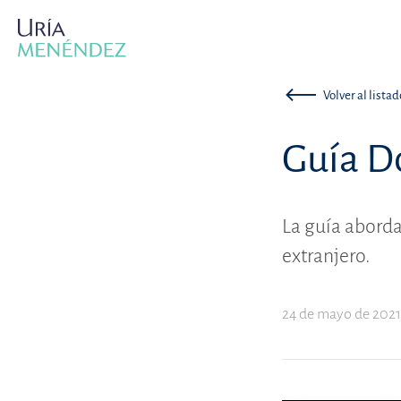
Volver al listad
Guía D
La guía aborda
extranjero.
24 de mayo de 202