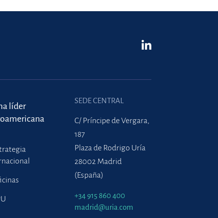
SEDE CENTRAL
ma líder
roamericana
C/ Príncipe de Vergara,
187
Plaza de Rodrigo Uría
trategia
rnacional
28002 Madrid
(España)
icinas
+34 915 860 400
PU
madrid@uria.com