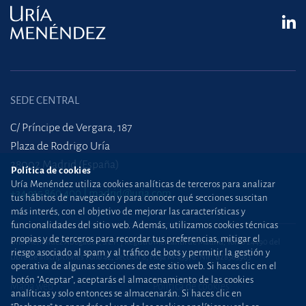
SEDE CENTRAL
C/ Príncipe de Vergara, 187
Plaza de Rodrigo Uría
28002 Madrid (España)
Política de cookies
Uría Menéndez utiliza cookies analíticas de terceros para analizar
+34 915 860 400
madrid@uria.com
tus hábitos de navegación y para conocer qué secciones suscitan
más interés, con el objetivo de mejorar las características y
funcionalidades del sitio web. Además, utilizamos cookies técnicas
propias y de terceros para recordar tus preferencias, mitigar el
Uría Menéndez Abogados, S.L.P. | Registro Mercantil de Madrid, Tomo 24490 del
riesgo asociado al spam y al tráfico de bots y permitir la gestión y
Libro de Inscripciones Folio 42, Sección 8, Hoja M-43976. NIF: B28563963
operativa de algunas secciones de este sitio web. Si haces clic en el
botón "Aceptar", aceptarás el almacenamiento de las cookies
Mapa web
Política de cookies
analíticas y solo entonces se almacenarán. Si haces clic en