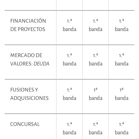
FINANCIACIÓN
1.ª
1.ª
1.ª
DE PROYECTOS
banda
banda
banda
MERCADO DE
1.ª
1.ª
1.ª
VALORES:
DEUDA
banda
banda
banda
FUSIONES Y
1.ª
1ª
1ª
ADQUISICIONES
banda
banda
banda
CONCURSAL
1.ª
1.ª
1.ª
banda
banda
banda