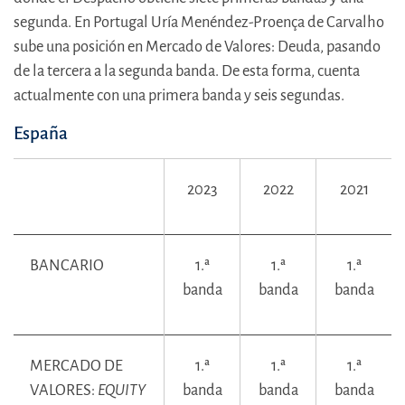
segunda. En Portugal Uría Menéndez-Proença de Carvalho
sube una posición en Mercado de Valores: Deuda, pasando
de la tercera a la segunda banda. De esta forma, cuenta
actualmente con una primera banda y seis segundas.
España
2023
2022
2021
BANCARIO
1.ª
1.ª
1.ª
banda
banda
banda
MERCADO DE
1.ª
1.ª
1.ª
VALORES:
EQUITY
banda
banda
banda