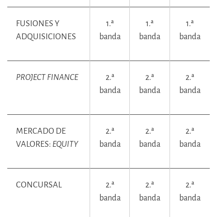
FUSIONES Y
1.ª
1.ª
1.ª
ADQUISICIONES
banda
banda
banda
PROJECT FINANCE
2.ª
2.ª
2.ª
banda
banda
banda
MERCADO DE
2.ª
2.ª
2.ª
VALORES:
EQUITY
banda
banda
banda
CONCURSAL
2.ª
2.ª
2.ª
banda
banda
banda