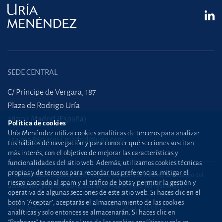
SEDE CENTRAL
C/ Príncipe de Vergara, 187
Plaza de Rodrigo Uría
28002 Madrid (España)
Política de cookies
Uría Menéndez utiliza cookies analíticas de terceros para analizar
+34 915 860 400
madrid@uria.com
tus hábitos de navegación y para conocer qué secciones suscitan
más interés, con el objetivo de mejorar las características y
funcionalidades del sitio web. Además, utilizamos cookies técnicas
propias y de terceros para recordar tus preferencias, mitigar el
Uría Menéndez Abogados, S.L.P. | Registro Mercantil de Madrid, Tomo 24490 del
riesgo asociado al spam y al tráfico de bots y permitir la gestión y
Libro de Inscripciones Folio 42, Sección 8, Hoja M-43976. NIF: B28563963
operativa de algunas secciones de este sitio web. Si haces clic en el
botón "Aceptar", aceptarás el almacenamiento de las cookies
Mapa web
Política de cookies
analíticas y solo entonces se almacenarán. Si haces clic en