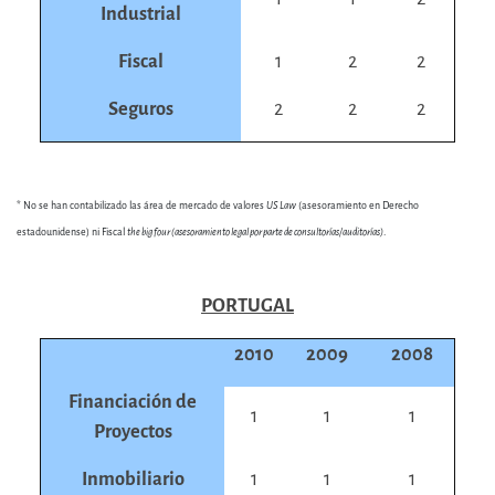
Industrial
Fiscal
1
2
2
Seguros
2
2
2
* No se han contabilizado las área de mercado de valores
US Law
(asesoramiento en Derecho
estadounidense) ni Fiscal
the big four (asesoramiento legal por parte de consultorías/auditorías)
.
PORTUGAL
2010
2009
2008
Financiación de
1
1
1
Proyectos
Inmobiliario
1
1
1