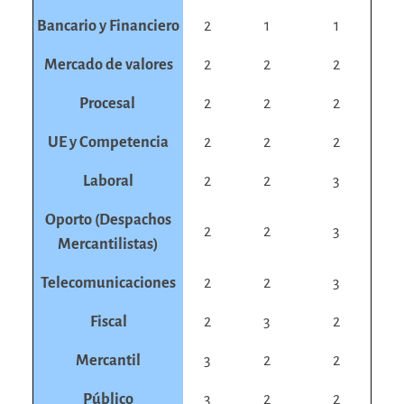
Bancario y Financiero
2
1
1
Mercado de valores
2
2
2
Procesal
2
2
2
UE y Competencia
2
2
2
Laboral
2
2
3
Oporto (Despachos
2
2
3
Mercantilistas)
Telecomunicaciones
2
2
3
Fiscal
2
3
2
Mercantil
3
2
2
Público
3
2
2