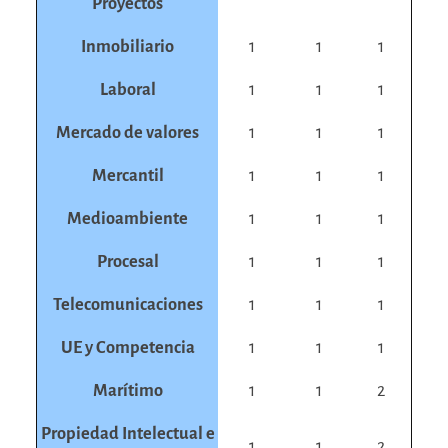
Proyectos
Inmobiliario
1
1
1
Laboral
1
1
1
Mercado de valores
1
1
1
Mercantil
1
1
1
Medioambiente
1
1
1
Procesal
1
1
1
Telecomunicaciones
1
1
1
UE y Competencia
1
1
1
Marítimo
1
1
2
Propiedad Intelectual e
1
1
2