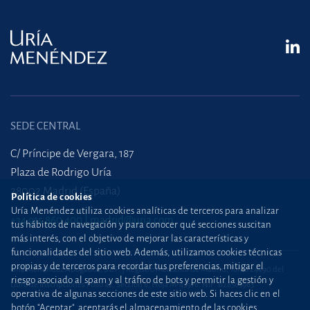
SEDE CENTRAL
C/ Príncipe de Vergara, 187
Plaza de Rodrigo Uría
28002 Madrid (España)
Política de cookies
Uría Menéndez utiliza cookies analíticas de terceros para analizar
+34 915 860 400
madrid@uria.com
tus hábitos de navegación y para conocer qué secciones suscitan
más interés, con el objetivo de mejorar las características y
funcionalidades del sitio web. Además, utilizamos cookies técnicas
propias y de terceros para recordar tus preferencias, mitigar el
Uría Menéndez Abogados, S.L.P. | Registro Mercantil de Madrid, Tomo 24490 del
riesgo asociado al spam y al tráfico de bots y permitir la gestión y
Libro de Inscripciones Folio 42, Sección 8, Hoja M-43976. NIF: B28563963
operativa de algunas secciones de este sitio web. Si haces clic en el
botón "Aceptar", aceptarás el almacenamiento de las cookies