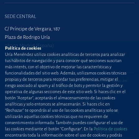
SEDE CENTRAL
C/ Príncipe de Vergara, 187
Plaza de Rodrigo Uría
28002 Madrid (España)
Política de cookies
Uría Menéndez utiliza cookies analíticas de terceros para analizar
+34 915 860 400
madrid@uria.com
tus hábitos de navegación y para conocer qué secciones suscitan
más interés, con el objetivo de mejorar las características y
funcionalidades del sitio web. Además, utilizamos cookies técnicas
propias y de terceros para recordar tus preferencias, mitigar el
Uría Menéndez Abogados, S.L.P. | Registro Mercantil de Madrid, Tomo 24490 del
riesgo asociado al spam y al tráfico de bots y permitir la gestión y
Libro de Inscripciones Folio 42, Sección 8, Hoja M-43976. NIF: B28563963
operativa de algunas secciones de este sitio web. Si haces clic en el
botón "Aceptar", aceptarás el almacenamiento de las cookies
Mapa web
Política de cookies
analíticas y solo entonces se almacenarán. Si haces clic en
“Rechazar” te opondrás al uso de las cookies analíticas y solo se
Política de privacidad
Política de Seguridad de la
utilizarán aquellas cookies técnicas que no requieren de
Información
consentimiento informado. También puedes configurar el uso de
las cookies mediante el botón "Configurar". En la
Política de cookies
Protección contra
phishing
Condiciones generales de
encontrarás toda la información sobre el uso de cookies y podrás