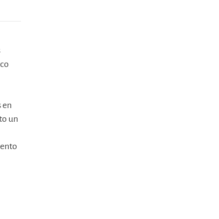
s
ico
s en
to un
mento