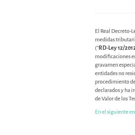
El Real Decreto-L
medidas tributaria
(“
RD-Ley 12/201
modificaciones e
gravamen especial
entidades no resi
procedimiento de 
declarados y ha i
de Valor de los T
En el siguiente e