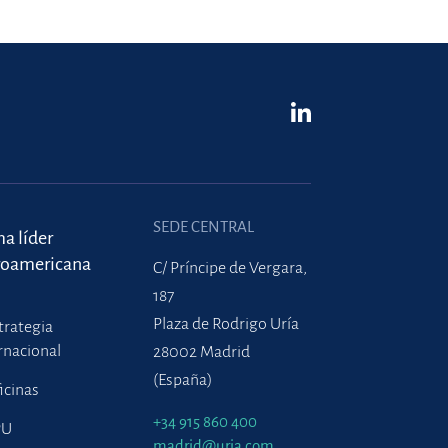
SEDE CENTRAL
ma líder
roamericana
C/ Príncipe de Vergara,
187
Plaza de Rodrigo Uría
trategia
rnacional
28002 Madrid
(España)
icinas
+34 915 860 400
PU
madrid@uria.com