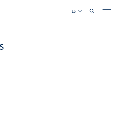
ES
s
l