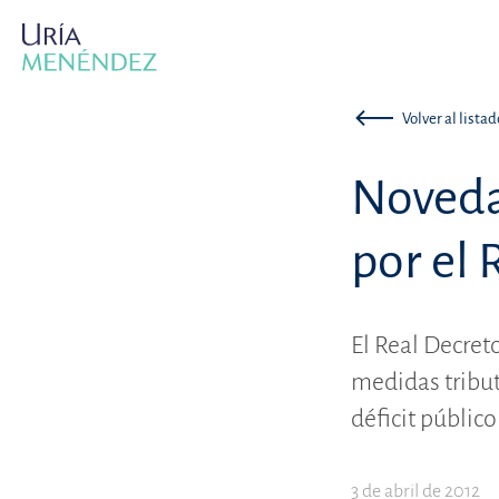
Volver al listad
Noveda
por el 
El Real Decret
medidas tribut
déficit público
3 de abril de 2012