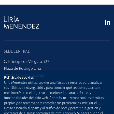
SEDE CENTRAL
C/ Príncipe de Vergara, 187
Plaza de Rodrigo Uría
28002 Madrid (España)
Política de cookies
Uría Menéndez utiliza cookies analíticas de terceros para analizar
+34 915 860 400
madrid@uria.com
tus hábitos de navegación y para conocer qué secciones suscitan
más interés, con el objetivo de mejorar las características y
funcionalidades del sitio web. Además, utilizamos cookies técnicas
propias y de terceros para recordar tus preferencias, mitigar el
Uría Menéndez Abogados, S.L.P. | Registro Mercantil de Madrid, Tomo 24490 del
riesgo asociado al spam y al tráfico de bots y permitir la gestión y
Libro de Inscripciones Folio 42, Sección 8, Hoja M-43976. NIF: B28563963
operativa de algunas secciones de este sitio web. Si haces clic en el