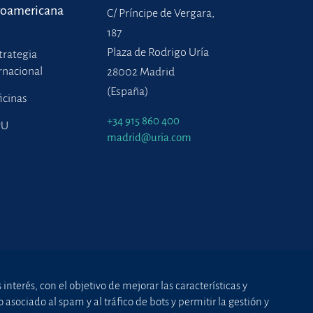
roamericana
C/ Príncipe de Vergara,
187
Plaza de Rodrigo Uría
trategia
rnacional
28002 Madrid
(España)
icinas
+34 915 860 400
PU
madrid@uria.com
nterés, con el objetivo de mejorar las características y
asociado al spam y al tráfico de bots y permitir la gestión y