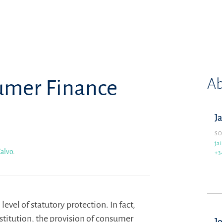
Ab
umer Finance
J
SO
ja
Calvo
.
+3
evel of statutory protection. In fact,
nstitution, the provision of consumer