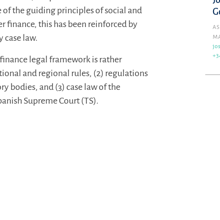
J
 of the guiding principles of social and
G
r finance, this has been reinforced by
AS
y case law.
M
jo
+3
inance legal framework is rather
onal and regional rules, (2) regulations
ry bodies, and (3) case law of the
Spanish Supreme Court (TS).