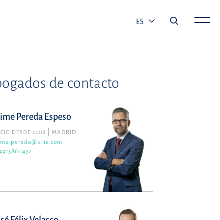
ES
ogados de contacto
aime Pereda Espeso
CIO DESDE 2008
MADRID
ime.pereda@uria.com
4915860432