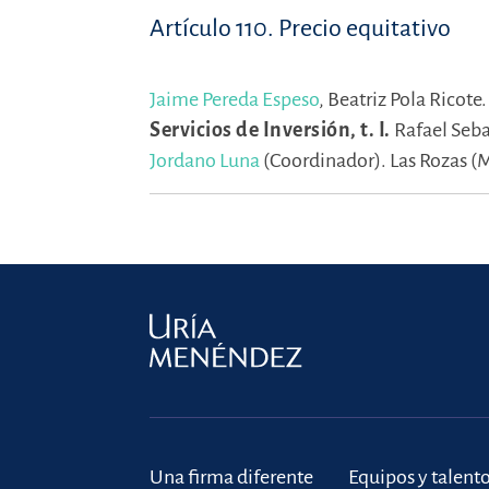
Artículo 110. Precio equitativo
Jaime Pereda Espeso
,
Beatriz Pola Ricote
Servicios de Inversión, t. I.
Rafael Seba
Jordano Luna
(Coordinador).
Las Rozas (
Una firma diferente
Equipos y talent