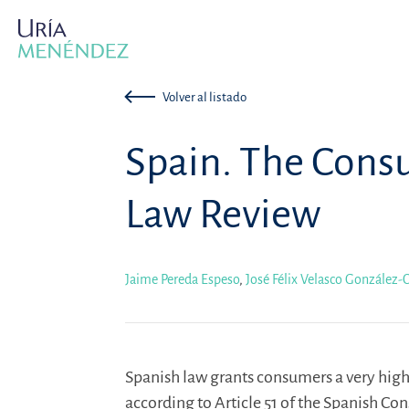
Volver al listado
Spain. The Cons
Law Review
Jaime Pereda Espeso
,
José Félix Velasco González-
Spanish law grants consumers a very high l
according to Article 51 of the Spanish Co