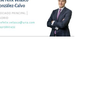
osé Félix Velasco
onzález-Calvo
OCIADO PRINCIPAL
ADRID
sefelix.velasco@uria.com
4915860432