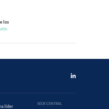
e los
rtín
SEDE CENTRAL
ma líder