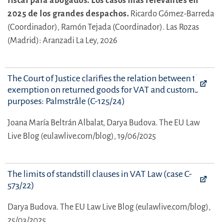
fiscal para abogados. Los casos más relevantes en
2025 de los grandes despachos.
Ricardo Gómez-Barreda
(Coordinador),
Ramón Tejada (Coordinador).
Las Rozas
(Madrid): Aranzadi La Ley, 2026
The Court of Justice clarifies the relation between the
exemption on returned goods for VAT and customs
purposes: Palmstråle (C-125/24)
Joana María Beltrán Albalat,
Darya Budova.
The EU Law
Live Blog (eulawlive.com/blog), 19/06/2025
The limits of standstill clauses in VAT Law (case C-
573/22)
Darya Budova.
The EU Law Live Blog (eulawlive.com/blog),
25/03/2025