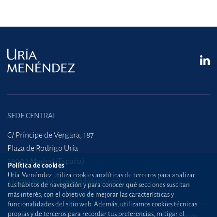
SEDE CENTRAL
C/ Príncipe de Vergara, 187
Plaza de Rodrigo Uría
28002 Madrid (España)
Política de cookies
Uría Menéndez utiliza cookies analíticas de terceros para analizar
+34 915 860 400
madrid@uria.com
tus hábitos de navegación y para conocer qué secciones suscitan
más interés, con el objetivo de mejorar las características y
funcionalidades del sitio web. Además, utilizamos cookies técnicas
propias y de terceros para recordar tus preferencias, mitigar el
Uría Menéndez Abogados, S.L.P. | Registro Mercantil de Madrid, Tomo 24490 del