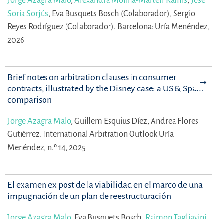
Jorge Azagra Malo
,
Alexandra Molina-Martell Ramis
,
José
Soria Sorjús
,
Eva Busquets Bosch (Colaborador),
Sergio
Reyes Rodríguez (Colaborador).
Barcelona: Uría Menéndez,
2026
Brief notes on arbitration clauses in consumer
contracts, illustrated by the Disney case: a US & Spain
comparison
Jorge Azagra Malo
,
Guillem Esquius Díez,
Andrea Flores
Gutiérrez.
International Arbitration Outlook Uría
Menéndez, n.º 14, 2025
El examen ex post de la viabilidad en el marco de una
impugnación de un plan de reestructuración
Jorge Azagra Malo
,
Eva Busquets Bosch,
Raimon Tagliavini