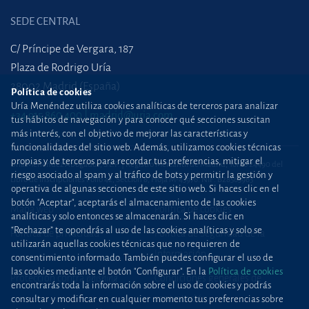
SEDE CENTRAL
C/ Príncipe de Vergara, 187
Plaza de Rodrigo Uría
28002 Madrid (España)
Política de cookies
Uría Menéndez utiliza cookies analíticas de terceros para analizar
+34 915 860 400
madrid@uria.com
tus hábitos de navegación y para conocer qué secciones suscitan
más interés, con el objetivo de mejorar las características y
funcionalidades del sitio web. Además, utilizamos cookies técnicas
propias y de terceros para recordar tus preferencias, mitigar el
Uría Menéndez Abogados, S.L.P. | Registro Mercantil de Madrid, Tomo 24490 del
riesgo asociado al spam y al tráfico de bots y permitir la gestión y
Libro de Inscripciones Folio 42, Sección 8, Hoja M-43976. NIF: B28563963
operativa de algunas secciones de este sitio web. Si haces clic en el
botón "Aceptar", aceptarás el almacenamiento de las cookies
Mapa web
Política de cookies
analíticas y solo entonces se almacenarán. Si haces clic en
“Rechazar” te opondrás al uso de las cookies analíticas y solo se
Política de privacidad
Política de Seguridad de la
utilizarán aquellas cookies técnicas que no requieren de
Información
consentimiento informado. También puedes configurar el uso de
las cookies mediante el botón "Configurar". En la
Política de cookies
Protección contra
phishing
Condiciones generales de
encontrarás toda la información sobre el uso de cookies y podrás
contratación
consultar y modificar en cualquier momento tus preferencias sobre