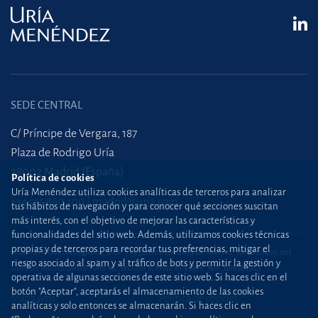
SEDE CENTRAL
C/ Príncipe de Vergara, 187
Plaza de Rodrigo Uría
28002 Madrid (España)
Política de cookies
Uría Menéndez utiliza cookies analíticas de terceros para analizar
+34 915 860 400
madrid@uria.com
tus hábitos de navegación y para conocer qué secciones suscitan
más interés, con el objetivo de mejorar las características y
funcionalidades del sitio web. Además, utilizamos cookies técnicas
propias y de terceros para recordar tus preferencias, mitigar el
Uría Menéndez Abogados, S.L.P. | Registro Mercantil de Madrid, Tomo 24490 del
riesgo asociado al spam y al tráfico de bots y permitir la gestión y
Libro de Inscripciones Folio 42, Sección 8, Hoja M-43976. NIF: B28563963
operativa de algunas secciones de este sitio web. Si haces clic en el
botón "Aceptar", aceptarás el almacenamiento de las cookies
Mapa web
Política de cookies
analíticas y solo entonces se almacenarán. Si haces clic en