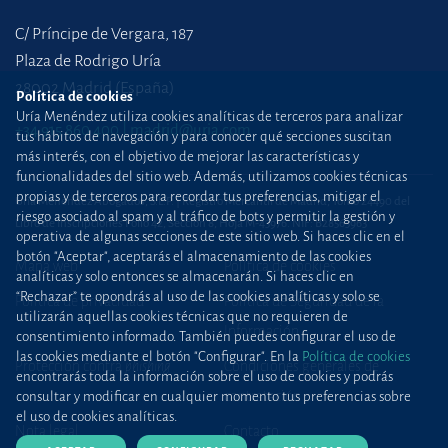
C/ Príncipe de Vergara, 187
Plaza de Rodrigo Uría
28002 Madrid (España)
Política de cookies
Uría Menéndez utiliza cookies analíticas de terceros para analizar
+34 915 860 400
madrid@uria.com
tus hábitos de navegación y para conocer qué secciones suscitan
más interés, con el objetivo de mejorar las características y
funcionalidades del sitio web. Además, utilizamos cookies técnicas
propias y de terceros para recordar tus preferencias, mitigar el
Uría Menéndez Abogados, S.L.P. | Registro Mercantil de Madrid, Tomo 24490 del
riesgo asociado al spam y al tráfico de bots y permitir la gestión y
Libro de Inscripciones Folio 42, Sección 8, Hoja M-43976. NIF: B28563963
operativa de algunas secciones de este sitio web. Si haces clic en el
botón "Aceptar", aceptarás el almacenamiento de las cookies
Mapa web
Política de cookies
analíticas y solo entonces se almacenarán. Si haces clic en
“Rechazar” te opondrás al uso de las cookies analíticas y solo se
Política de privacidad
Política de Seguridad de la
utilizarán aquellas cookies técnicas que no requieren de
Información
consentimiento informado. También puedes configurar el uso de
las cookies mediante el botón "Configurar". En la
Política de cookies
Protección contra
phishing
Condiciones generales de
encontrarás toda la información sobre el uso de cookies y podrás
contratación
consultar y modificar en cualquier momento tus preferencias sobre
el uso de cookies analíticas.
Nota legal
Contacto