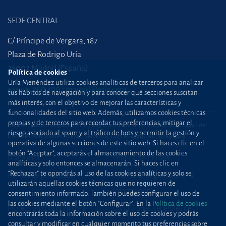
SEDE CENTRAL
C/ Príncipe de Vergara, 187
Plaza de Rodrigo Uría
28002 Madrid (España)
Política de cookies
Uría Menéndez utiliza cookies analíticas de terceros para analizar
+34 915 860 400
madrid@uria.com
tus hábitos de navegación y para conocer qué secciones suscitan
más interés, con el objetivo de mejorar las características y
funcionalidades del sitio web. Además, utilizamos cookies técnicas
propias y de terceros para recordar tus preferencias, mitigar el
Uría Menéndez Abogados, S.L.P. | Registro Mercantil de Madrid, Tomo 24490 del
riesgo asociado al spam y al tráfico de bots y permitir la gestión y
Libro de Inscripciones Folio 42, Sección 8, Hoja M-43976. NIF: B28563963
operativa de algunas secciones de este sitio web. Si haces clic en el
botón "Aceptar", aceptarás el almacenamiento de las cookies
Mapa web
Política de cookies
analíticas y solo entonces se almacenarán. Si haces clic en
“Rechazar” te opondrás al uso de las cookies analíticas y solo se
Política de privacidad
Política de Seguridad de la
utilizarán aquellas cookies técnicas que no requieren de
Información
consentimiento informado. También puedes configurar el uso de
las cookies mediante el botón "Configurar". En la
Política de cookies
Protección contra
phishing
Condiciones generales de
encontrarás toda la información sobre el uso de cookies y podrás
contratación
consultar y modificar en cualquier momento tus preferencias sobre