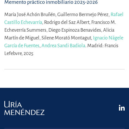
Memento práctico inmobiliario 2025-2026
María José Achón Bruñén,
Guillermo Bermejo Pérez,
Rafael
Castillo Echevarría
,
Rodrigo del Saz Albert,
Francisco M.
Echeverría Summers,
Diego Espinoza Benavides,
Alicia
Martín de Miguel,
Silene Morató Montagut,
Ignacio Nägele
García de Fuentes
,
Andrea Sandi Badiola
.
Madrid: Francis
Lefebvre, 2025