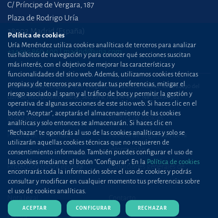
C/ Príncipe de Vergara, 187
Plaza de Rodrigo Uría
28002 Madrid (España)
Política de cookies
Uría Menéndez utiliza cookies analíticas de terceros para analizar
+34 915 860 400
madrid@uria.com
tus hábitos de navegación y para conocer qué secciones suscitan
más interés, con el objetivo de mejorar las características y
funcionalidades del sitio web. Además, utilizamos cookies técnicas
propias y de terceros para recordar tus preferencias, mitigar el
Uría Menéndez Abogados, S.L.P. | Registro Mercantil de Madrid, Tomo 24490 del
riesgo asociado al spam y al tráfico de bots y permitir la gestión y
Libro de Inscripciones Folio 42, Sección 8, Hoja M-43976. NIF: B28563963
operativa de algunas secciones de este sitio web. Si haces clic en el
botón "Aceptar", aceptarás el almacenamiento de las cookies
Mapa web
Política de cookies
analíticas y solo entonces se almacenarán. Si haces clic en
“Rechazar” te opondrás al uso de las cookies analíticas y solo se
Política de privacidad
Política de Seguridad de la
utilizarán aquellas cookies técnicas que no requieren de
Información
consentimiento informado. También puedes configurar el uso de
las cookies mediante el botón "Configurar". En la
Política de cookies
Protección contra
phishing
Condiciones generales de
encontrarás toda la información sobre el uso de cookies y podrás
contratación
consultar y modificar en cualquier momento tus preferencias sobre
el uso de cookies analíticas.
Nota legal
Contacto
ACEPTAR
CONFIGURAR
RECHAZAR
Prensa