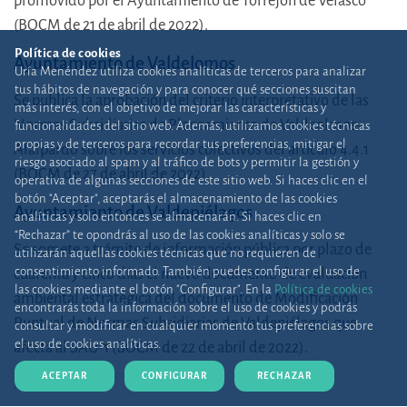
promovido por el Ayuntamiento de Torrejón de Velasco
(BOCM de 21 de abril de 2022).
Política de cookies
Ayuntamiento de Valdelomos
Uría Menéndez utiliza cookies analíticas de terceros para analizar
tus hábitos de navegación y para conocer qué secciones suscitan
Se publica la aprobación del criterio interpretativo de las
más interés, con el objetivo de mejorar las características y
Normas Subsidiarias de Planeamiento de Valdeolmos-
funcionalidades del sitio web. Además, utilizamos cookies técnicas
propias y de terceros para recordar tus preferencias, mitigar el
Alalpardo sobre los servicios colectivos del artículo 4.4.1
riesgo asociado al spam y al tráfico de bots y permitir la gestión y
(BOCM de 27 de abril de 2022).
operativa de algunas secciones de este sitio web. Si haces clic en el
botón "Aceptar", aceptarás el almacenamiento de las cookies
Ayuntamiento de Valdepiélagos
analíticas y solo entonces se almacenarán. Si haces clic en
“Rechazar” te opondrás al uso de las cookies analíticas y solo se
Se somete a trámite de información pública por plazo de
utilizarán aquellas cookies técnicas que no requieren de
consentimiento informado. También puedes configurar el uso de
cuarenta y cinco días el nuevo documento de evaluación
las cookies mediante el botón "Configurar". En la
Política de cookies
ambiental estratégica del documento de Modificación
encontrarás toda la información sobre el uso de cookies y podrás
Puntual de Normas Subsidiarias de Valdepiélagos que
consultar y modificar en cualquier momento tus preferencias sobre
el uso de cookies analíticas.
afecta al SAU-1 (BOCM de 22 de abril de 2022).
ACEPTAR
CONFIGURAR
RECHAZAR
^ subir