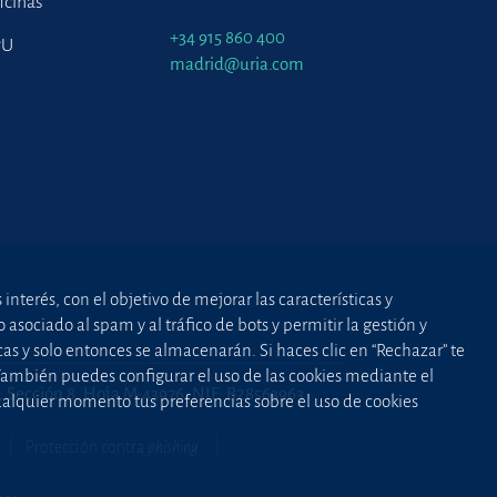
icinas
+34 915 860 400
PU
madrid@uria.com
nterés, con el objetivo de mejorar las características y
asociado al spam y al tráfico de bots y permitir la gestión y
cas y solo entonces se almacenarán. Si haces clic en “Rechazar” te
 También puedes configurar el uso de las cookies mediante el
2, Sección 8, Hoja M-43976. NIF: B28563963
cualquier momento tus preferencias sobre el uso de cookies
Protección contra
phishing