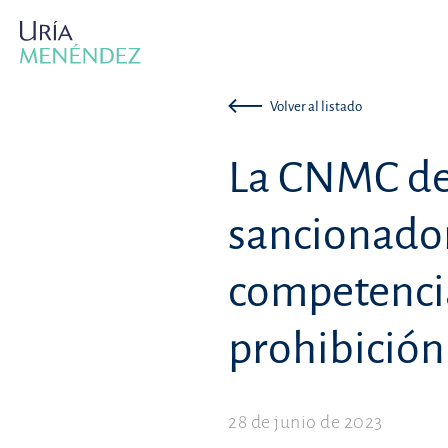
Volver al listado
La CNMC det
sancionador
competencia
prohibición 
28 de junio de 2023