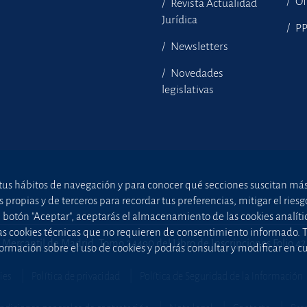
Of
Revista Actualidad
Jurídica
P
Newsletters
Novedades
legislativas
tus hábitos de navegación y para conocer qué secciones suscitan más i
ropias y de terceros para recordar tus preferencias, mitigar el riesgo 
el botón "Aceptar", aceptarás el almacenamiento de las cookies analíti
uellas cookies técnicas que no requieren de consentimiento informado.
 Mercantil de Madrid, Tomo 24490 del Libro de Inscripciones Folio 4
ormación sobre el uso de cookies y podrás consultar y modificar en 
ies
Política de privacidad
Política de Seguridad de la Información