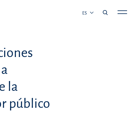
ES
ciones
la
e la
or público