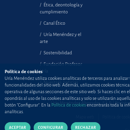
Ética, deontología y
cumplimiento
Canal Ético
Uría Menéndez y el
arte
Sostenibilidad
Fundación Profesor
Uría
Política de cookies
Uría Menéndez utiliza cookies analíticas de terceros para analizar 
Nuestras noticias
funcionalidades del sitio web. Además, utilizamos cookies técnicas p
operativa de algunas secciones de este sitio web. Si haces clic en 
opondrás al uso de las cookies analíticas y solo se utilizarán aq
Uría Menéndez Abogados, S.L.P. | Registro
botón "Configurar". En la
Política de cookies
encontrarás toda la inf
analíticas.
Mapa web
Política de cook
ACEPTAR
CONFIGURAR
RECHAZAR