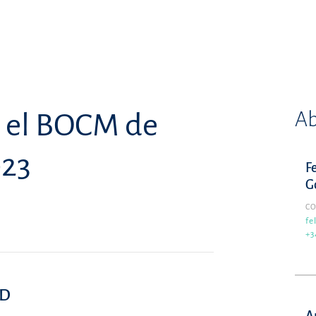
Ab
n el BOCM de
023
Fe
G
C
fe
+3
ID