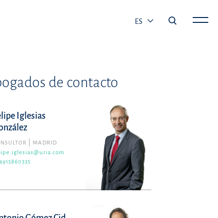
ES
ogados de contacto
lipe Iglesias
onzález
ONSULTOR
MADRID
lipe.iglesias@uria.com
4915860335