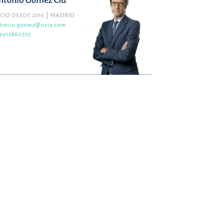
ntonio Gómez Cid
CIO DESDE 2016
MADRID
tonio.gomez@uria.com
4915860335