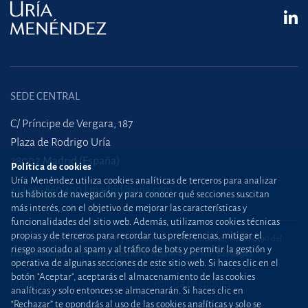
SEDE CENTRAL
C/ Príncipe de Vergara, 187
Plaza de Rodrigo Uría
28002 Madrid (España)
Política de cookies
Uría Menéndez utiliza cookies analíticas de terceros para analizar
+34 915 860 400
madrid@uria.com
tus hábitos de navegación y para conocer qué secciones suscitan
más interés, con el objetivo de mejorar las características y
funcionalidades del sitio web. Además, utilizamos cookies técnicas
propias y de terceros para recordar tus preferencias, mitigar el
Uría Menéndez Abogados, S.L.P. | Registro Mercantil de Madrid, Tomo 24490 del
riesgo asociado al spam y al tráfico de bots y permitir la gestión y
Libro de Inscripciones Folio 42, Sección 8, Hoja M-43976. NIF: B28563963
operativa de algunas secciones de este sitio web. Si haces clic en el
botón "Aceptar", aceptarás el almacenamiento de las cookies
Mapa web
Política de cookies
analíticas y solo entonces se almacenarán. Si haces clic en
“Rechazar” te opondrás al uso de las cookies analíticas y solo se
Política de privacidad
Política de Seguridad de la