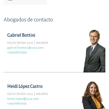
Abogados de contacto
Gabriel Bottini
SOCIO DESDE 2016
MADRID
gabriel.bottini@uria.com
+34915870929
Heidi López Castro
SOCIA DESDE 2024
MADRID
heidi.lopez@uria.com
+34915860545