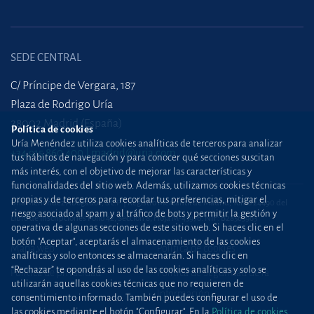
SEDE CENTRAL
C/ Príncipe de Vergara, 187
Plaza de Rodrigo Uría
28002 Madrid (España)
Política de cookies
Uría Menéndez utiliza cookies analíticas de terceros para analizar
+34 915 860 400
madrid@uria.com
tus hábitos de navegación y para conocer qué secciones suscitan
más interés, con el objetivo de mejorar las características y
funcionalidades del sitio web. Además, utilizamos cookies técnicas
propias y de terceros para recordar tus preferencias, mitigar el
Uría Menéndez Abogados, S.L.P. | Registro Mercantil de Madrid, Tomo 24490 del
riesgo asociado al spam y al tráfico de bots y permitir la gestión y
Libro de Inscripciones Folio 42, Sección 8, Hoja M-43976. NIF: B28563963
operativa de algunas secciones de este sitio web. Si haces clic en el
botón "Aceptar", aceptarás el almacenamiento de las cookies
Mapa web
Política de cookies
analíticas y solo entonces se almacenarán. Si haces clic en
“Rechazar” te opondrás al uso de las cookies analíticas y solo se
Política de privacidad
Política de Seguridad de la
utilizarán aquellas cookies técnicas que no requieren de
Información
consentimiento informado. También puedes configurar el uso de
las cookies mediante el botón "Configurar". En la
Política de cookies