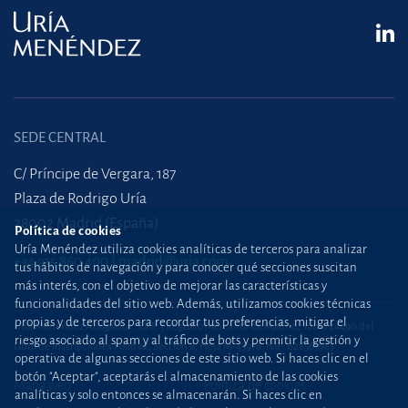
SEDE CENTRAL
C/ Príncipe de Vergara, 187
Plaza de Rodrigo Uría
28002 Madrid (España)
Política de cookies
Uría Menéndez utiliza cookies analíticas de terceros para analizar
+34 915 860 400
madrid@uria.com
tus hábitos de navegación y para conocer qué secciones suscitan
más interés, con el objetivo de mejorar las características y
funcionalidades del sitio web. Además, utilizamos cookies técnicas
propias y de terceros para recordar tus preferencias, mitigar el
Uría Menéndez Abogados, S.L.P. | Registro Mercantil de Madrid, Tomo 24490 del
riesgo asociado al spam y al tráfico de bots y permitir la gestión y
Libro de Inscripciones Folio 42, Sección 8, Hoja M-43976. NIF: B28563963
operativa de algunas secciones de este sitio web. Si haces clic en el
botón "Aceptar", aceptarás el almacenamiento de las cookies
Mapa web
Política de cookies
analíticas y solo entonces se almacenarán. Si haces clic en