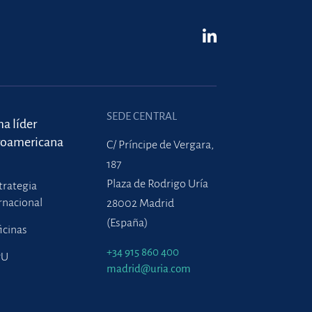
SEDE CENTRAL
ma líder
roamericana
C/ Príncipe de Vergara,
187
Plaza de Rodrigo Uría
trategia
rnacional
28002 Madrid
(España)
icinas
+34 915 860 400
PU
madrid@uria.com