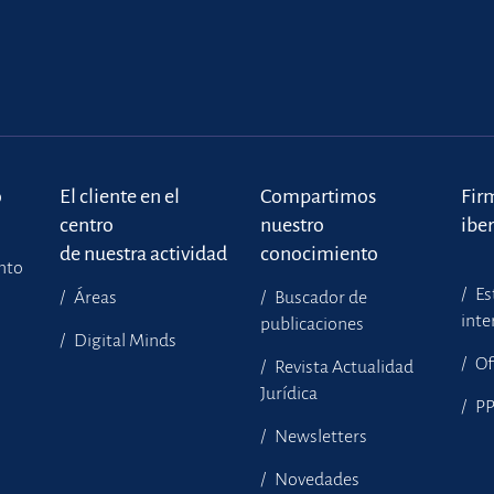
o
El cliente en el
Compartimos
Fir
centro
nuestro
ibe
de nuestra actividad
conocimiento
ento
Es
Áreas
Buscador de
inte
publicaciones
Digital Minds
Of
Revista Actualidad
Jurídica
P
Newsletters
Novedades