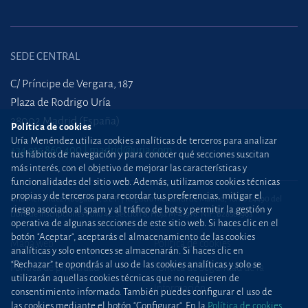
SEDE CENTRAL
C/ Príncipe de Vergara, 187
Plaza de Rodrigo Uría
28002 Madrid (España)
Política de cookies
Uría Menéndez utiliza cookies analíticas de terceros para analizar
+34 915 860 400
madrid@uria.com
tus hábitos de navegación y para conocer qué secciones suscitan
más interés, con el objetivo de mejorar las características y
funcionalidades del sitio web. Además, utilizamos cookies técnicas
propias y de terceros para recordar tus preferencias, mitigar el
Uría Menéndez Abogados, S.L.P. | Registro Mercantil de Madrid, Tomo 24490 del
riesgo asociado al spam y al tráfico de bots y permitir la gestión y
Libro de Inscripciones Folio 42, Sección 8, Hoja M-43976. NIF: B28563963
operativa de algunas secciones de este sitio web. Si haces clic en el
botón "Aceptar", aceptarás el almacenamiento de las cookies
Mapa web
Política de cookies
analíticas y solo entonces se almacenarán. Si haces clic en
“Rechazar” te opondrás al uso de las cookies analíticas y solo se
Política de privacidad
Política de Seguridad de la
utilizarán aquellas cookies técnicas que no requieren de
Información
consentimiento informado. También puedes configurar el uso de
las cookies mediante el botón "Configurar". En la
Política de cookies