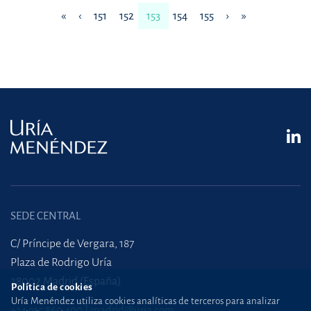
«
‹
151
152
153
154
155
›
»
SEDE CENTRAL
C/ Príncipe de Vergara, 187
Plaza de Rodrigo Uría
28002 Madrid (España)
Política de cookies
Uría Menéndez utiliza cookies analíticas de terceros para analizar
+34 915 860 400
madrid@uria.com