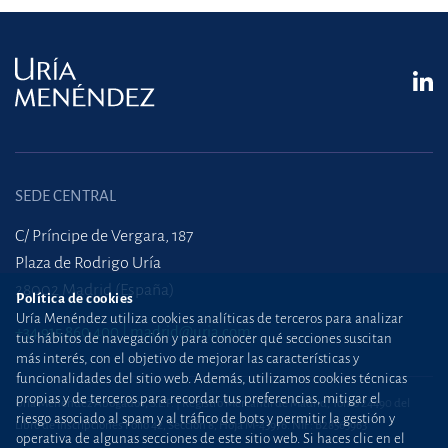
SEDE CENTRAL
C/ Príncipe de Vergara, 187
Plaza de Rodrigo Uría
28002 Madrid (España)
Política de cookies
Uría Menéndez utiliza cookies analíticas de terceros para analizar
+34 915 860 400
madrid@uria.com
tus hábitos de navegación y para conocer qué secciones suscitan
más interés, con el objetivo de mejorar las características y
funcionalidades del sitio web. Además, utilizamos cookies técnicas
propias y de terceros para recordar tus preferencias, mitigar el
Uría Menéndez Abogados, S.L.P. | Registro Mercantil de Madrid, Tomo 24490 del
riesgo asociado al spam y al tráfico de bots y permitir la gestión y
Libro de Inscripciones Folio 42, Sección 8, Hoja M-43976. NIF: B28563963
operativa de algunas secciones de este sitio web. Si haces clic en el