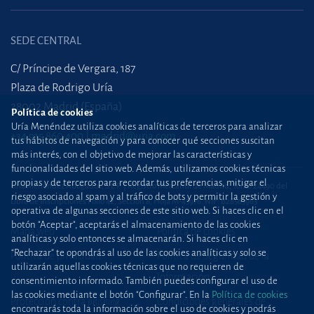
SEDE CENTRAL
C/ Príncipe de Vergara, 187
Plaza de Rodrigo Uría
28002 Madrid (España)
Política de cookies
Uría Menéndez utiliza cookies analíticas de terceros para analizar
+34 915 860 400
madrid@uria.com
tus hábitos de navegación y para conocer qué secciones suscitan
más interés, con el objetivo de mejorar las características y
funcionalidades del sitio web. Además, utilizamos cookies técnicas
propias y de terceros para recordar tus preferencias, mitigar el
Uría Menéndez Abogados, S.L.P. | Registro Mercantil de Madrid, Tomo 24490 del
riesgo asociado al spam y al tráfico de bots y permitir la gestión y
Libro de Inscripciones Folio 42, Sección 8, Hoja M-43976. NIF: B28563963
operativa de algunas secciones de este sitio web. Si haces clic en el
botón "Aceptar", aceptarás el almacenamiento de las cookies
Mapa web
Política de cookies
analíticas y solo entonces se almacenarán. Si haces clic en
“Rechazar” te opondrás al uso de las cookies analíticas y solo se
Política de privacidad
Política de Seguridad de la
utilizarán aquellas cookies técnicas que no requieren de
Información
consentimiento informado. También puedes configurar el uso de
las cookies mediante el botón "Configurar". En la
Política de cookies
Protección contra
phishing
Condiciones generales de
encontrarás toda la información sobre el uso de cookies y podrás