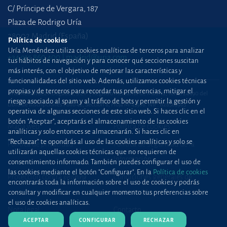
C/ Príncipe de Vergara, 187
Plaza de Rodrigo Uría
28002 Madrid (España)
Política de cookies
Uría Menéndez utiliza cookies analíticas de terceros para analizar
+34 915 860 400
madrid@uria.com
tus hábitos de navegación y para conocer qué secciones suscitan
más interés, con el objetivo de mejorar las características y
funcionalidades del sitio web. Además, utilizamos cookies técnicas
propias y de terceros para recordar tus preferencias, mitigar el
Uría Menéndez Abogados, S.L.P. | Registro Mercantil de Madrid, Tomo 24490 del
riesgo asociado al spam y al tráfico de bots y permitir la gestión y
Libro de Inscripciones Folio 42, Sección 8, Hoja M-43976. NIF: B28563963
operativa de algunas secciones de este sitio web. Si haces clic en el
botón "Aceptar", aceptarás el almacenamiento de las cookies
Mapa web
Política de cookies
analíticas y solo entonces se almacenarán. Si haces clic en
“Rechazar” te opondrás al uso de las cookies analíticas y solo se
Política de privacidad
Política de Seguridad de la
utilizarán aquellas cookies técnicas que no requieren de
Información
consentimiento informado. También puedes configurar el uso de
las cookies mediante el botón "Configurar". En la
Política de cookies
Protección contra
phishing
Condiciones generales de
encontrarás toda la información sobre el uso de cookies y podrás
contratación
consultar y modificar en cualquier momento tus preferencias sobre
el uso de cookies analíticas.
Nota legal
Contacto
ACEPTAR
CONFIGURAR
RECHAZAR