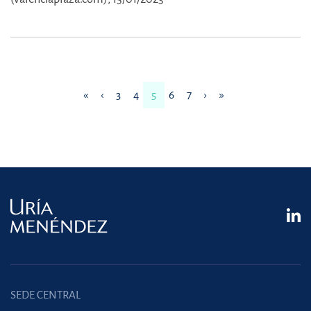
«
‹
3
4
5
6
7
›
»
SEDE CENTRAL