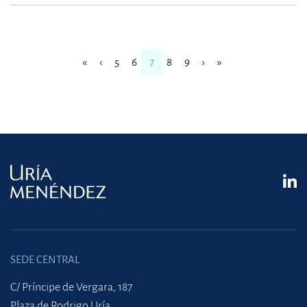
«
‹
5
6
7
8
9
›
»
SEDE CENTRAL
C/ Príncipe de Vergara, 187
Plaza de Rodrigo Uría