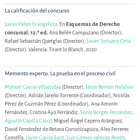
La calificación del concurso
Javier Yáñez Evangelista
.
En
Esquemas de Derecho
concursal, 12.ª ed.
Ana Belén Campuzano (Director),
Rafael Sebastián Quetglas (Director),
Javier Tortuero Ortiz
(Director).
Valencia: Tirant lo Blanch, 2020
Memento experto. La prueba en el proceso civil
Manuel García-Villarrubia
(Director),
Jesús Remón Peñalver
(Director),
Adrián Jareño Torrente (Coordinador),
Nicolás
Pérez de Guzmán Pérez (Coordinador),
Ana Amorín
Fernández,
Cristina Ayo Ferrándiz,
Sonia Borges Fernández
,
Agustín Capilla Casco
,
Miguel Ángel Cepero Aránguez,
David Fernández de Retana Gorostizagoiza,
Alex Ferreres
Comella,
Javier García Sanz
,
Luis Gómez-Iglesias Rosón
,