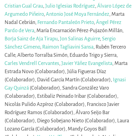
Cristian Gual Grau
,
Julio Iglesias Rodríguez
,
Álvaro López de
Argumedo Piñeiro
,
Antonio José Moya Fernández
,
Marta
Nadal Cebrián,
Fernando Pantaleón Prieto
,
Ángel Pérez
Pardo de Vera
,
María Encarnación Pérez-Pujazón Millán,
Borja Sainz de Aja Tirapu
,
Jon Salinas Aguirre
,
Sergio
Sánchez Gimeno
,
Raimon Tagliavini Sansa
,
Rubén Tercero
Calle,
Alberto Torralba Simón,
Eduardo Trigo y Sierra,
Carles Vendrell Cervantes
,
Javier Yáñez Evangelista
,
Marta
Estrada Novo (Colaborador),
Júlia Figueras Díaz
(Colaborador),
David García Martín (Colaborador),
Ignasi
Gay Quinzá
(Colaborador),
Sandra González Varo
(Colaborador),
Estibaliz Peinado Iribar (Colaborador),
Nicolás Pulido Azpíroz (Colaborador),
Francisco Javier
Rodríguez Ramos (Colaborador),
Álvaro Seijo Bar
(Colaborador),
Diego Sobejano Nieto (Colaborador),
Laura
Lozano García (Colaborador),
Mandy Goyos Ball