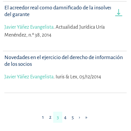
El acreedor real como damnificado de la insolvencia
del garante
Javier Yáñez Evangelista
.
Actualidad Jurídica Uría
Menéndez, n.º 38, 2014
Novedades en el ejercicio del derecho de información
de los socios
Javier Yáñez Evangelista
.
Iuris & Lex, 05/12/2014
1
2
3
4
5
›
»