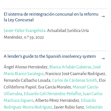
El sistema de reintegración concursal en la reforma de
la Ley Concursal
Javier Yáñez Evangelista
.
Actualidad Jurídica Uría
Menéndez, n.º 59, 2022
A lender’s guide to the Spanish insolvency system
Ángel Alonso Hernández,
Blanca Arlabán Gabeiras
,
José
María Blanco Saralegui
,
Francisco José Caamaño Rodríguez,
Fernando Calbacho Losada,
Carlos de Cárdenas Smith
,
Eloi
Colldeforns Papiol,
Eva García Morales,
Manuel García-
Villarrubia
,
Eduardo Geli Fernández-Peñaflor
,
Juan Carlos
Machuca Siguero
,
Alberto Pérez Hernández,
Eduardo
Rodríguez-Rovira Rodríguez
,
Javier Rubio Sanz,
Sebastián