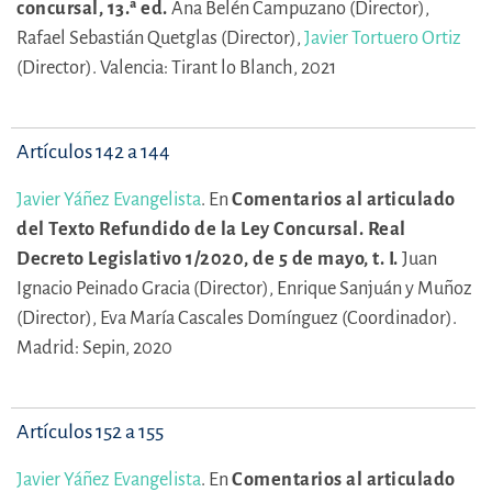
concursal, 13.ª ed.
Ana Belén Campuzano (Director),
Rafael Sebastián Quetglas (Director),
Javier Tortuero Ortiz
(Director).
Valencia: Tirant lo Blanch, 2021
Artículos 142 a 144
Javier Yáñez Evangelista
.
En
Comentarios al articulado
del Texto Refundido de la Ley Concursal. Real
Decreto Legislativo 1/2020, de 5 de mayo, t. I.
Juan
Ignacio Peinado Gracia (Director),
Enrique Sanjuán y Muñoz
(Director),
Eva María Cascales Domínguez (Coordinador).
Madrid: Sepin, 2020
Artículos 152 a 155
Javier Yáñez Evangelista
.
En
Comentarios al articulado