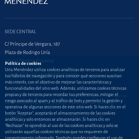
SEDE CENTRAL
C/ Príncipe de Vergara, 187
Plaza de Rodrigo Uría
28002 Madrid (España)
Política de cookies
Uría Menéndez utiliza cookies analíticas de terceros para analizar
+34 915 860 400
madrid@uria.com
tus hábitos de navegación y para conocer qué secciones suscitan
más interés, con el objetivo de mejorar las características y
funcionalidades del sitio web. Además, utilizamos cookies técnicas
propias y de terceros para recordar tus preferencias, mitigar el
Uría Menéndez Abogados, S.L.P. | Registro Mercantil de Madrid, Tomo 24490 del
riesgo asociado al spam y al tráfico de bots y permitir la gestión y
Libro de Inscripciones Folio 42, Sección 8, Hoja M-43976. NIF: B28563963
operativa de algunas secciones de este sitio web. Si haces clic en el
botón "Aceptar", aceptarás el almacenamiento de las cookies
Mapa web
Política de cookies
analíticas y solo entonces se almacenarán. Si haces clic en
“Rechazar” te opondrás al uso de las cookies analíticas y solo se
Política de privacidad
Política de Seguridad de la
utilizarán aquellas cookies técnicas que no requieren de
Información
consentimiento informado. También puedes configurar el uso de