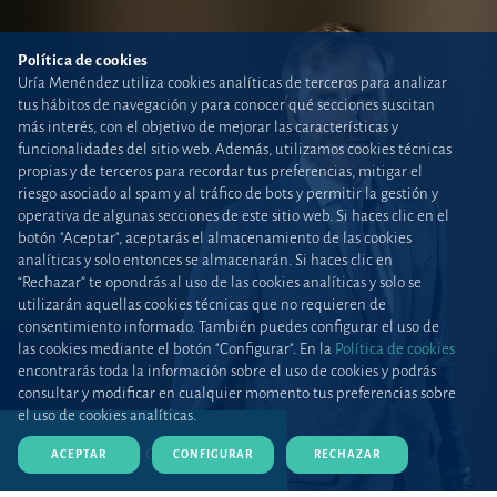
Política de cookies
Uría Menéndez utiliza cookies analíticas de terceros para analizar
tus hábitos de navegación y para conocer qué secciones suscitan
más interés, con el objetivo de mejorar las características y
funcionalidades del sitio web. Además, utilizamos cookies técnicas
propias y de terceros para recordar tus preferencias, mitigar el
riesgo asociado al spam y al tráfico de bots y permitir la gestión y
operativa de algunas secciones de este sitio web. Si haces clic en el
botón "Aceptar", aceptarás el almacenamiento de las cookies
analíticas y solo entonces se almacenarán. Si haces clic en
“Rechazar” te opondrás al uso de las cookies analíticas y solo se
utilizarán aquellas cookies técnicas que no requieren de
consentimiento informado. También puedes configurar el uso de
las cookies mediante el botón "Configurar". En la
Política de cookies
encontrarás toda la información sobre el uso de cookies y podrás
consultar y modificar en cualquier momento tus preferencias sobre
el uso de cookies analíticas.
DESCARGAR CV (PDF)
ACEPTAR
CONFIGURAR
RECHAZAR